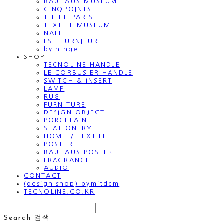
BAUHAUS MUSEUM
CINQPOINTS
TITLEE PARIS
TEXTIEL MUSEUM
NAEF
LSH FURNITURE
by hinge
SHOP
TECNOLINE HANDLE
LE CORBUSIER HANDLE
SWITCH & INSERT
LAMP
RUG
FURNITURE
DESIGN OBJECT
PORCELAIN
STATIONERY
HOME / TEXTILE
POSTER
BAUHAUS POSTER
FRAGRANCE
AUDIO
CONTACT
(design shop) bymitdem
TECNOLINE.CO.KR
Search
검색