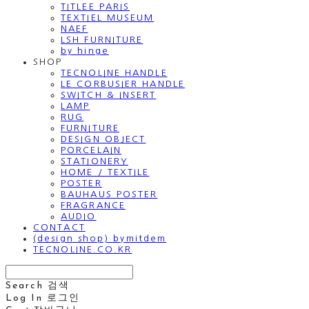
TITLEE PARIS
TEXTIEL MUSEUM
NAEF
LSH FURNITURE
by hinge
SHOP
TECNOLINE HANDLE
LE CORBUSIER HANDLE
SWITCH & INSERT
LAMP
RUG
FURNITURE
DESIGN OBJECT
PORCELAIN
STATIONERY
HOME / TEXTILE
POSTER
BAUHAUS POSTER
FRAGRANCE
AUDIO
CONTACT
(design shop) bymitdem
TECNOLINE.CO.KR
Search
검색
Log In
로그인