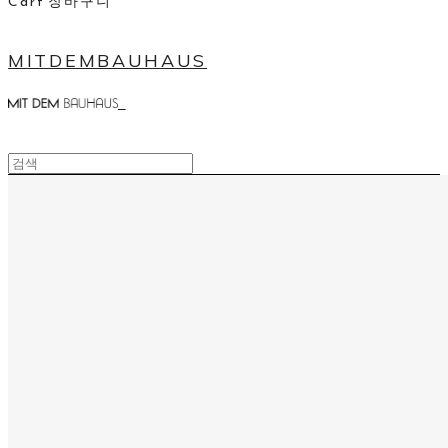
Cart
장바구니
MITDEMBAUHAUS