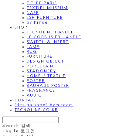
TITLEE PARIS
TEXTIEL MUSEUM
NAEF
LSH FURNITURE
by hinge
SHOP
TECNOLINE HANDLE
LE CORBUSIER HANDLE
SWITCH & INSERT
LAMP
RUG
FURNITURE
DESIGN OBJECT
PORCELAIN
STATIONERY
HOME / TEXTILE
POSTER
BAUHAUS POSTER
FRAGRANCE
AUDIO
CONTACT
(design shop) bymitdem
TECNOLINE.CO.KR
Search
검색
Log In
로그인