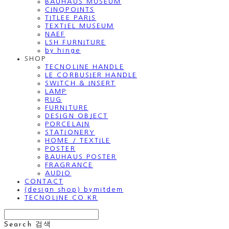
BAUHAUS MUSEUM
CINQPOINTS
TITLEE PARIS
TEXTIEL MUSEUM
NAEF
LSH FURNITURE
by hinge
SHOP
TECNOLINE HANDLE
LE CORBUSIER HANDLE
SWITCH & INSERT
LAMP
RUG
FURNITURE
DESIGN OBJECT
PORCELAIN
STATIONERY
HOME / TEXTILE
POSTER
BAUHAUS POSTER
FRAGRANCE
AUDIO
CONTACT
(design shop) bymitdem
TECNOLINE.CO.KR
Search
검색