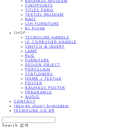
BAUHAUS MUSEUM
CINQPOINTS
TITLEE PARIS
TEXTIEL MUSEUM
NAEF
LSH FURNITURE
by hinge
SHOP
TECNOLINE HANDLE
LE CORBUSIER HANDLE
SWITCH & INSERT
LAMP
RUG
FURNITURE
DESIGN OBJECT
PORCELAIN
STATIONERY
HOME / TEXTILE
POSTER
BAUHAUS POSTER
FRAGRANCE
AUDIO
CONTACT
(design shop) bymitdem
TECNOLINE.CO.KR
Search
검색