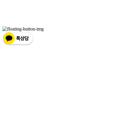
주소: 서울특별시 종로구 평창11길 20 B101 | 사업자등록번호:
176-17-00829
| 통신판매:
제
2019-화성팔탄-0028
| 호스팅제공자: (주)식스샵