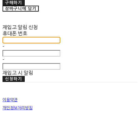
구매하기
장바구니에 담기
재입고 알림 신청
휴대폰 번호
-
-
재입고 시 알림
신청하기
이용약관
개인정보처리방침
사업자정보확인
상호: 미뗌바우하우스 | 대표: 우수민 | 개인정보관리책임자: 우수민 | 전화: 02-749-2326 | 이메
일: info@mitdembauhaus.com