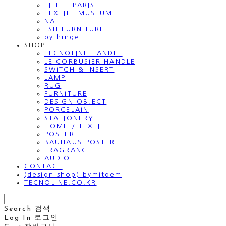
TITLEE PARIS
TEXTIEL MUSEUM
NAEF
LSH FURNITURE
by hinge
SHOP
TECNOLINE HANDLE
LE CORBUSIER HANDLE
SWITCH & INSERT
LAMP
RUG
FURNITURE
DESIGN OBJECT
PORCELAIN
STATIONERY
HOME / TEXTILE
POSTER
BAUHAUS POSTER
FRAGRANCE
AUDIO
CONTACT
(design shop) bymitdem
TECNOLINE.CO.KR
Search
검색
Log In
로그인