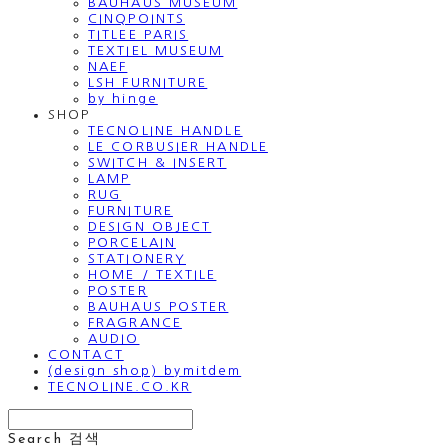
BAUHAUS MUSEUM
CINQPOINTS
TITLEE PARIS
TEXTIEL MUSEUM
NAEF
LSH FURNITURE
by hinge
SHOP
TECNOLINE HANDLE
LE CORBUSIER HANDLE
SWITCH & INSERT
LAMP
RUG
FURNITURE
DESIGN OBJECT
PORCELAIN
STATIONERY
HOME / TEXTILE
POSTER
BAUHAUS POSTER
FRAGRANCE
AUDIO
CONTACT
(design shop) bymitdem
TECNOLINE.CO.KR
Search
검색