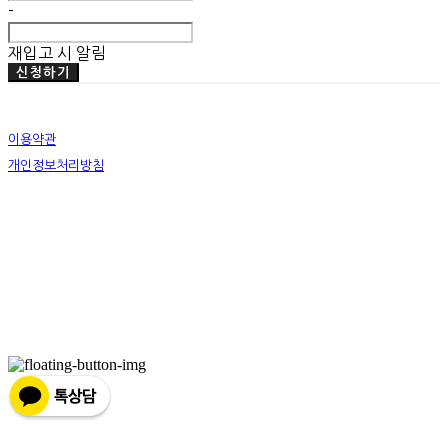
-
재입고 시 알림
신청하기
이용약관
개인정보처리방침
사업자정보확인
상호: 미뗌바우하우스 | 대표: 우수민 | 개인정보관리책임자: 우수민 | 전화: 02-749-2326 | 이메
일: info@mitdembauhaus.com
주소: 서울특별시 종로구 평창11길 20 B101 | 사업자등록번호:
176-17-00829
| 통신판매:
제
2019-화성팔탄-0028
| 호스팅제공자: (주)식스샵