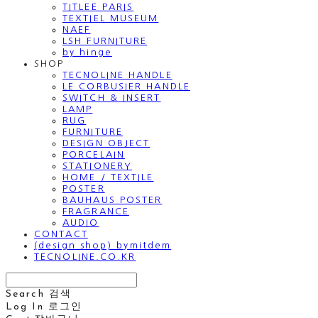
TITLEE PARIS
TEXTIEL MUSEUM
NAEF
LSH FURNITURE
by hinge
SHOP
TECNOLINE HANDLE
LE CORBUSIER HANDLE
SWITCH & INSERT
LAMP
RUG
FURNITURE
DESIGN OBJECT
PORCELAIN
STATIONERY
HOME / TEXTILE
POSTER
BAUHAUS POSTER
FRAGRANCE
AUDIO
CONTACT
(design shop) bymitdem
TECNOLINE.CO.KR
Search
검색
Log In
로그인