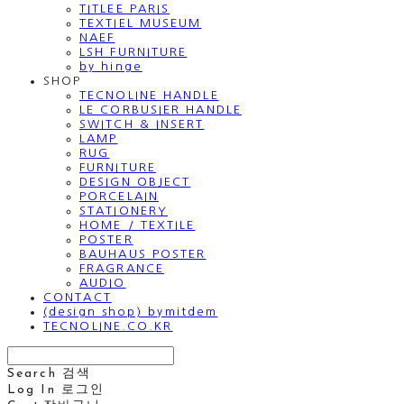
TITLEE PARIS
TEXTIEL MUSEUM
NAEF
LSH FURNITURE
by hinge
SHOP
TECNOLINE HANDLE
LE CORBUSIER HANDLE
SWITCH & INSERT
LAMP
RUG
FURNITURE
DESIGN OBJECT
PORCELAIN
STATIONERY
HOME / TEXTILE
POSTER
BAUHAUS POSTER
FRAGRANCE
AUDIO
CONTACT
(design shop) bymitdem
TECNOLINE.CO.KR
Search
검색
Log In
로그인