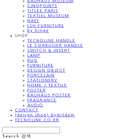
BAUHAUS MUSEUM
CINQPOINTS
TITLEE PARIS
TEXTIEL MUSEUM
NAEF
LSH FURNITURE
by hinge
SHOP
TECNOLINE HANDLE
LE CORBUSIER HANDLE
SWITCH & INSERT
LAMP
RUG
FURNITURE
DESIGN OBJECT
PORCELAIN
STATIONERY
HOME / TEXTILE
POSTER
BAUHAUS POSTER
FRAGRANCE
AUDIO
CONTACT
(design shop) bymitdem
TECNOLINE.CO.KR
Search
검색