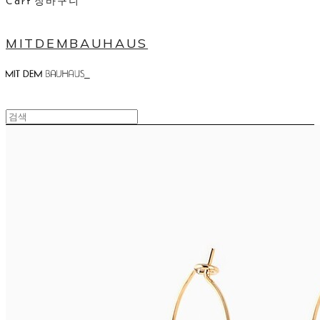
Cart
장바구니
MITDEMBAUHAUS