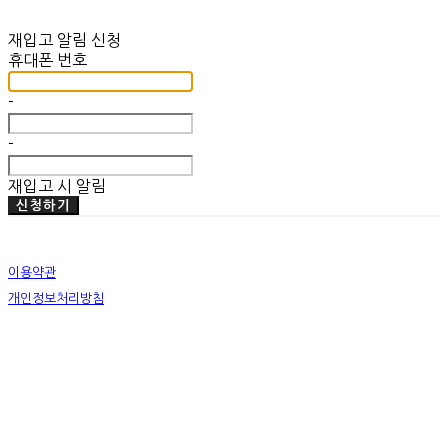
재입고 알림 신청
휴대폰 번호
-
-
재입고 시 알림
신청하기
이용약관
개인정보처리방침
사업자정보확인
상호: 미뗌바우하우스 | 대표: 우수민 | 개인정보관리책임자: 우수민 | 전화: 02-749-2326 | 이메
일: info@mitdembauhaus.com
주소: 서울특별시 종로구 평창11길 20 B101 | 사업자등록번호:
176-17-00829
| 통신판매:
제
2019-화성팔탄-0028
| 호스팅제공자: (주)식스샵