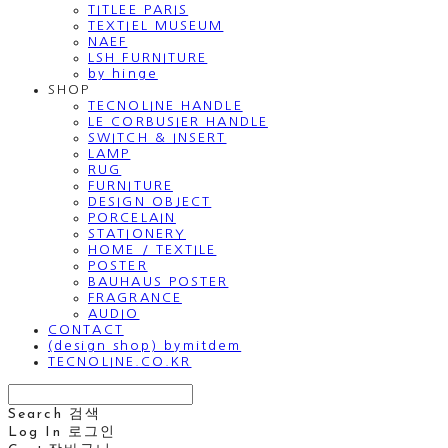
TITLEE PARIS
TEXTIEL MUSEUM
NAEF
LSH FURNITURE
by hinge
SHOP
TECNOLINE HANDLE
LE CORBUSIER HANDLE
SWITCH & INSERT
LAMP
RUG
FURNITURE
DESIGN OBJECT
PORCELAIN
STATIONERY
HOME / TEXTILE
POSTER
BAUHAUS POSTER
FRAGRANCE
AUDIO
CONTACT
(design shop) bymitdem
TECNOLINE.CO.KR
Search
검색
Log In
로그인