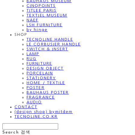
BAUHAUS MUSEUM
CINQPOINTS
TITLEE PARIS
TEXTIEL MUSEUM
NAEF
LSH FURNITURE
by hinge
SHOP
TECNOLINE HANDLE
LE CORBUSIER HANDLE
SWITCH & INSERT
LAMP
RUG
FURNITURE
DESIGN OBJECT
PORCELAIN
STATIONERY
HOME / TEXTILE
POSTER
BAUHAUS POSTER
FRAGRANCE
AUDIO
CONTACT
(design shop) bymitdem
TECNOLINE.CO.KR
Search
검색