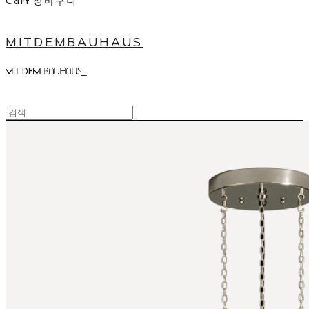
Cart
장바구니
MITDEMBAUHAUS