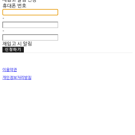
휴대폰 번호
-
-
재입고 시 알림
신청하기
이용약관
개인정보처리방침
사업자정보확인
상호: 미뗌바우하우스 | 대표: 우수민 | 개인정보관리책임자: 우수민 | 전화: 02-749-2326 | 이메
일: info@mitdembauhaus.com
주소: 서울특별시 종로구 평창11길 20 B101 | 사업자등록번호:
176-17-00829
| 통신판매:
제
2019-화성팔탄-0028
| 호스팅제공자: (주)식스샵