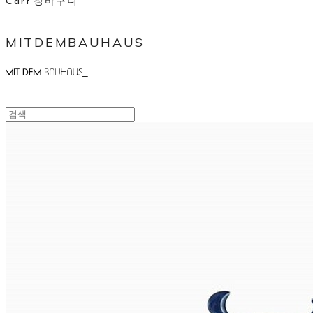
Cart
장바구니
MITDEMBAUHAUS