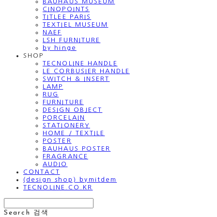
BAUHAUS MUSEUM
CINQPOINTS
TITLEE PARIS
TEXTIEL MUSEUM
NAEF
LSH FURNITURE
by hinge
SHOP
TECNOLINE HANDLE
LE CORBUSIER HANDLE
SWITCH & INSERT
LAMP
RUG
FURNITURE
DESIGN OBJECT
PORCELAIN
STATIONERY
HOME / TEXTILE
POSTER
BAUHAUS POSTER
FRAGRANCE
AUDIO
CONTACT
(design shop) bymitdem
TECNOLINE.CO.KR
Search
검색