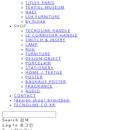
TITLEE PARIS
TEXTIEL MUSEUM
NAEF
LSH FURNITURE
by hinge
SHOP
TECNOLINE HANDLE
LE CORBUSIER HANDLE
SWITCH & INSERT
LAMP
RUG
FURNITURE
DESIGN OBJECT
PORCELAIN
STATIONERY
HOME / TEXTILE
POSTER
BAUHAUS POSTER
FRAGRANCE
AUDIO
CONTACT
(design shop) bymitdem
TECNOLINE.CO.KR
Search
검색
Log In
로그인