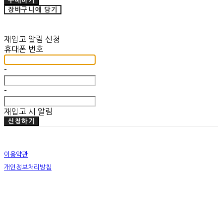
구매하기
장바구니에 담기
재입고 알림 신청
휴대폰 번호
-
-
재입고 시 알림
신청하기
이용약관
개인정보처리방침
사업자정보확인
상호: 미뗌바우하우스 | 대표: 우수민 | 개인정보관리책임자: 우수민 | 전화: 02-749-2326 | 이메
일: info@mitdembauhaus.com