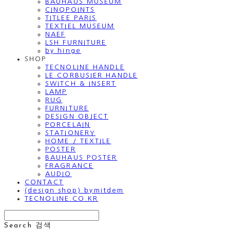
BAUHAUS MUSEUM
CINQPOINTS
TITLEE PARIS
TEXTIEL MUSEUM
NAEF
LSH FURNITURE
by hinge
SHOP
TECNOLINE HANDLE
LE CORBUSIER HANDLE
SWITCH & INSERT
LAMP
RUG
FURNITURE
DESIGN OBJECT
PORCELAIN
STATIONERY
HOME / TEXTILE
POSTER
BAUHAUS POSTER
FRAGRANCE
AUDIO
CONTACT
(design shop) bymitdem
TECNOLINE.CO.KR
Search
검색