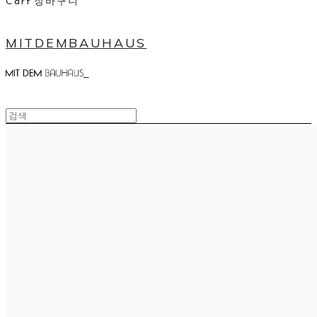
Cart
장바구니
MITDEMBAUHAUS