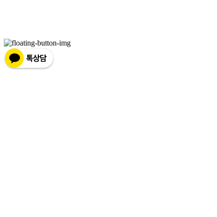
주소: 서울특별시 종로구 평창11길 20 B101 | 사업자등록번호:
176-17-00829
| 통신판매:
제
2019-화성팔탄-0028
| 호스팅제공자: (주)식스샵