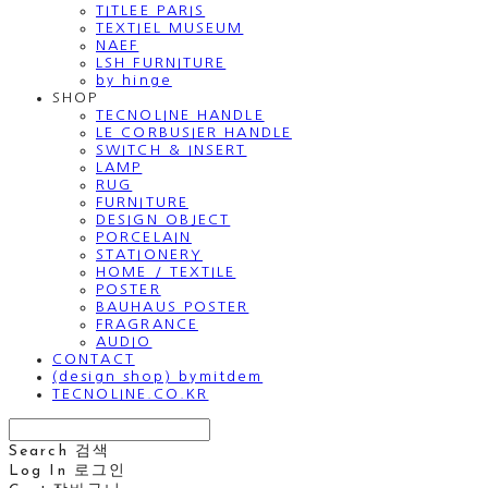
TITLEE PARIS
TEXTIEL MUSEUM
NAEF
LSH FURNITURE
by hinge
SHOP
TECNOLINE HANDLE
LE CORBUSIER HANDLE
SWITCH & INSERT
LAMP
RUG
FURNITURE
DESIGN OBJECT
PORCELAIN
STATIONERY
HOME / TEXTILE
POSTER
BAUHAUS POSTER
FRAGRANCE
AUDIO
CONTACT
(design shop) bymitdem
TECNOLINE.CO.KR
Search
검색
Log In
로그인