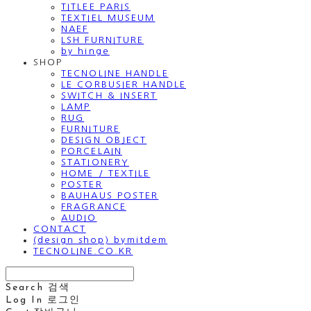
TITLEE PARIS
TEXTIEL MUSEUM
NAEF
LSH FURNITURE
by hinge
SHOP
TECNOLINE HANDLE
LE CORBUSIER HANDLE
SWITCH & INSERT
LAMP
RUG
FURNITURE
DESIGN OBJECT
PORCELAIN
STATIONERY
HOME / TEXTILE
POSTER
BAUHAUS POSTER
FRAGRANCE
AUDIO
CONTACT
(design shop) bymitdem
TECNOLINE.CO.KR
Search
검색
Log In
로그인