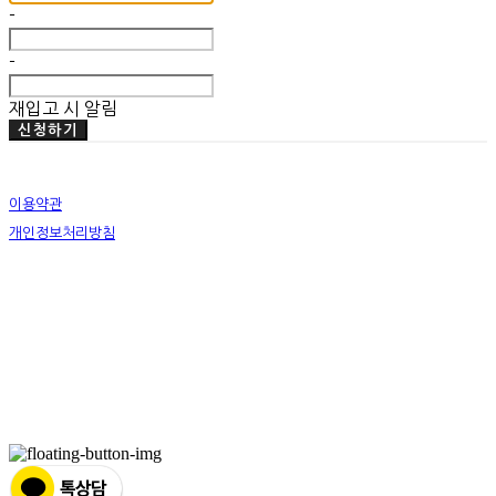
-
-
재입고 시 알림
신청하기
이용약관
개인정보처리방침
사업자정보확인
상호: 미뗌바우하우스 | 대표: 우수민 | 개인정보관리책임자: 우수민 | 전화: 02-749-2326 | 이메
일: info@mitdembauhaus.com
주소: 서울특별시 종로구 평창11길 20 B101 | 사업자등록번호:
176-17-00829
| 통신판매:
제
2019-화성팔탄-0028
| 호스팅제공자: (주)식스샵