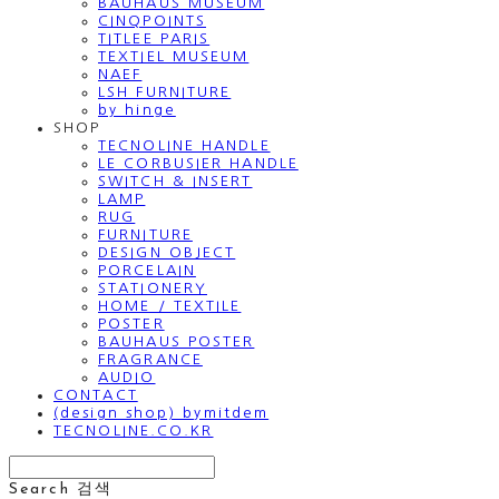
BAUHAUS MUSEUM
CINQPOINTS
TITLEE PARIS
TEXTIEL MUSEUM
NAEF
LSH FURNITURE
by hinge
SHOP
TECNOLINE HANDLE
LE CORBUSIER HANDLE
SWITCH & INSERT
LAMP
RUG
FURNITURE
DESIGN OBJECT
PORCELAIN
STATIONERY
HOME / TEXTILE
POSTER
BAUHAUS POSTER
FRAGRANCE
AUDIO
CONTACT
(design shop) bymitdem
TECNOLINE.CO.KR
Search
검색