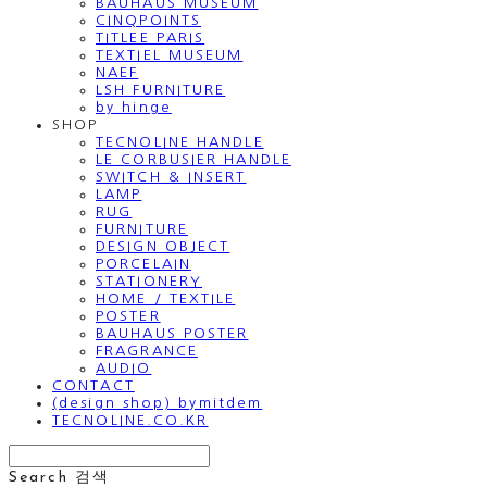
BAUHAUS MUSEUM
CINQPOINTS
TITLEE PARIS
TEXTIEL MUSEUM
NAEF
LSH FURNITURE
by hinge
SHOP
TECNOLINE HANDLE
LE CORBUSIER HANDLE
SWITCH & INSERT
LAMP
RUG
FURNITURE
DESIGN OBJECT
PORCELAIN
STATIONERY
HOME / TEXTILE
POSTER
BAUHAUS POSTER
FRAGRANCE
AUDIO
CONTACT
(design shop) bymitdem
TECNOLINE.CO.KR
Search
검색