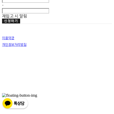
-
재입고 시 알림
신청하기
이용약관
개인정보처리방침
사업자정보확인
상호: 미뗌바우하우스 | 대표: 우수민 | 개인정보관리책임자: 우수민 | 전화: 02-749-2326 | 이메
일: info@mitdembauhaus.com
주소: 서울특별시 종로구 평창11길 20 B101 | 사업자등록번호:
176-17-00829
| 통신판매:
제
2019-화성팔탄-0028
| 호스팅제공자: (주)식스샵