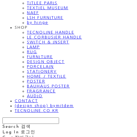
TITLEE PARIS
TEXTIEL MUSEUM
NAEF
LSH FURNITURE
by hinge
SHOP
TECNOLINE HANDLE
LE CORBUSIER HANDLE
SWITCH & INSERT
LAMP
RUG
FURNITURE
DESIGN OBJECT
PORCELAIN
STATIONERY
HOME / TEXTILE
POSTER
BAUHAUS POSTER
FRAGRANCE
AUDIO
CONTACT
(design shop) bymitdem
TECNOLINE.CO.KR
Search
검색
Log In
로그인