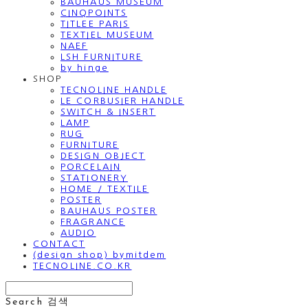
BAUHAUS MUSEUM
CINQPOINTS
TITLEE PARIS
TEXTIEL MUSEUM
NAEF
LSH FURNITURE
by hinge
SHOP
TECNOLINE HANDLE
LE CORBUSIER HANDLE
SWITCH & INSERT
LAMP
RUG
FURNITURE
DESIGN OBJECT
PORCELAIN
STATIONERY
HOME / TEXTILE
POSTER
BAUHAUS POSTER
FRAGRANCE
AUDIO
CONTACT
(design shop) bymitdem
TECNOLINE.CO.KR
Search
검색