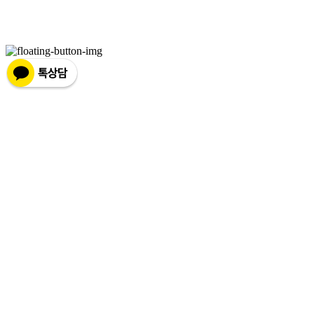
2019-화성팔탄-0028
| 호스팅제공자: (주)식스샵