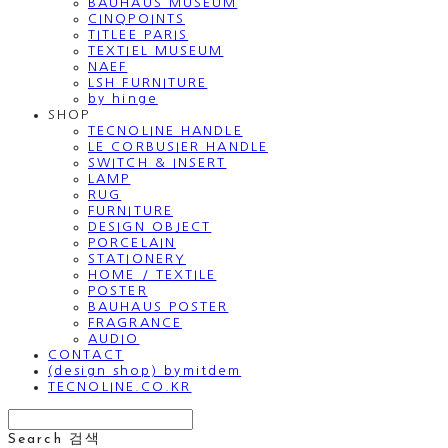
BAUHAUS MUSEUM
CINQPOINTS
TITLEE PARIS
TEXTIEL MUSEUM
NAEF
LSH FURNITURE
by hinge
SHOP
TECNOLINE HANDLE
LE CORBUSIER HANDLE
SWITCH & INSERT
LAMP
RUG
FURNITURE
DESIGN OBJECT
PORCELAIN
STATIONERY
HOME / TEXTILE
POSTER
BAUHAUS POSTER
FRAGRANCE
AUDIO
CONTACT
(design shop) bymitdem
TECNOLINE.CO.KR
Search
검색