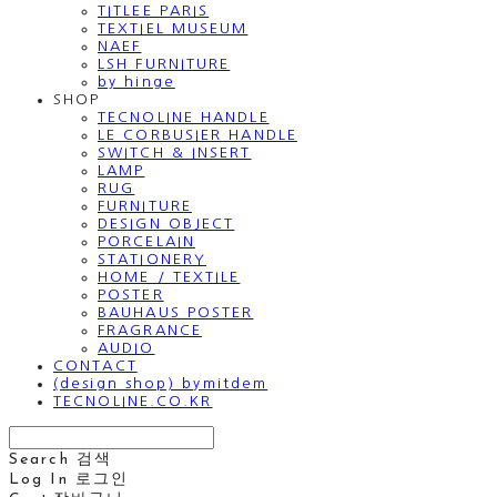
TITLEE PARIS
TEXTIEL MUSEUM
NAEF
LSH FURNITURE
by hinge
SHOP
TECNOLINE HANDLE
LE CORBUSIER HANDLE
SWITCH & INSERT
LAMP
RUG
FURNITURE
DESIGN OBJECT
PORCELAIN
STATIONERY
HOME / TEXTILE
POSTER
BAUHAUS POSTER
FRAGRANCE
AUDIO
CONTACT
(design shop) bymitdem
TECNOLINE.CO.KR
Search
검색
Log In
로그인