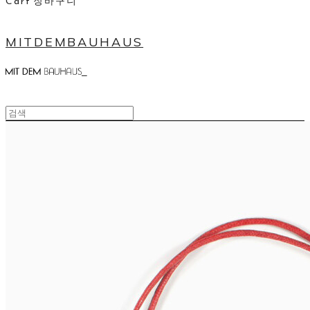
Cart
장바구니
MITDEMBAUHAUS