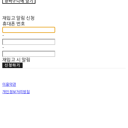
장바구니에 담기
재입고 알림 신청
휴대폰 번호
-
-
재입고 시 알림
신청하기
이용약관
개인정보처리방침
사업자정보확인
상호: 미뗌바우하우스 | 대표: 우수민 | 개인정보관리책임자: 우수민 | 전화: 02-749-2326 | 이메
일: info@mitdembauhaus.com
주소: 서울특별시 종로구 평창11길 20 B101 | 사업자등록번호:
176-17-00829
| 통신판매:
제