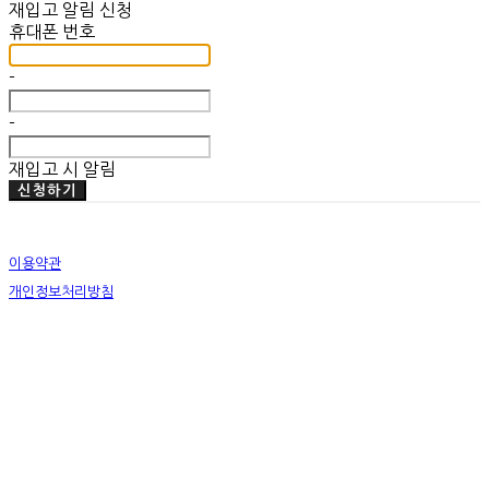
재입고 알림 신청
휴대폰 번호
-
-
재입고 시 알림
신청하기
이용약관
개인정보처리방침
사업자정보확인
상호: 미뗌바우하우스 | 대표: 우수민 | 개인정보관리책임자: 우수민 | 전화: 02-749-2326 | 이메
일: info@mitdembauhaus.com
주소: 서울특별시 종로구 평창11길 20 B101 | 사업자등록번호:
176-17-00829
| 통신판매:
제
2019-화성팔탄-0028
| 호스팅제공자: (주)식스샵