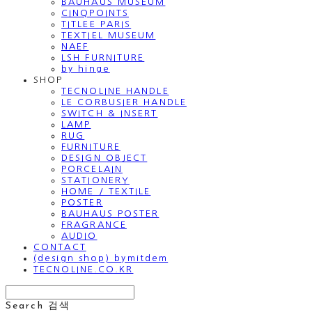
BAUHAUS MUSEUM
CINQPOINTS
TITLEE PARIS
TEXTIEL MUSEUM
NAEF
LSH FURNITURE
by hinge
SHOP
TECNOLINE HANDLE
LE CORBUSIER HANDLE
SWITCH & INSERT
LAMP
RUG
FURNITURE
DESIGN OBJECT
PORCELAIN
STATIONERY
HOME / TEXTILE
POSTER
BAUHAUS POSTER
FRAGRANCE
AUDIO
CONTACT
(design shop) bymitdem
TECNOLINE.CO.KR
Search
검색