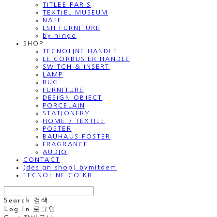
TITLEE PARIS
TEXTIEL MUSEUM
NAEF
LSH FURNITURE
by hinge
SHOP
TECNOLINE HANDLE
LE CORBUSIER HANDLE
SWITCH & INSERT
LAMP
RUG
FURNITURE
DESIGN OBJECT
PORCELAIN
STATIONERY
HOME / TEXTILE
POSTER
BAUHAUS POSTER
FRAGRANCE
AUDIO
CONTACT
(design shop) bymitdem
TECNOLINE.CO.KR
Search
검색
Log In
로그인