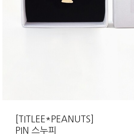
[TITLEE*PEANUTS]
PIN 스누피