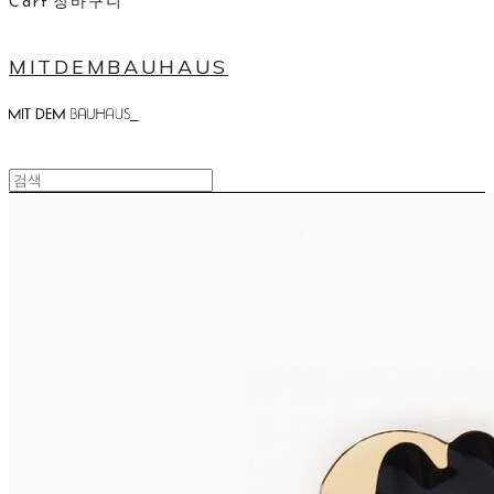
Cart
장바구니
MITDEMBAUHAUS