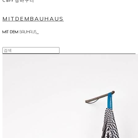
Cart
장바구니
MITDEMBAUHAUS