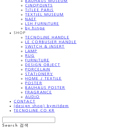
BAUHAUS MUSEUM
CINQPOINTS
TITLEE PARIS
TEXTIEL MUSEUM
NAEF
LSH FURNITURE
by hinge
SHOP
TECNOLINE HANDLE
LE CORBUSIER HANDLE
SWITCH & INSERT
LAMP
RUG
FURNITURE
DESIGN OBJECT
PORCELAIN
STATIONERY
HOME / TEXTILE
POSTER
BAUHAUS POSTER
FRAGRANCE
AUDIO
CONTACT
(design shop) bymitdem
TECNOLINE.CO.KR
Search
검색